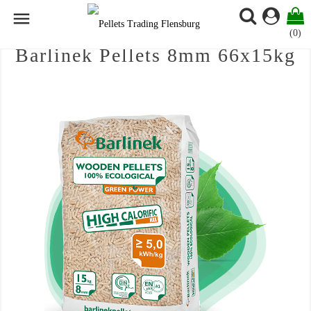

(0)
Barlinek Pellets 8mm 66x15kg