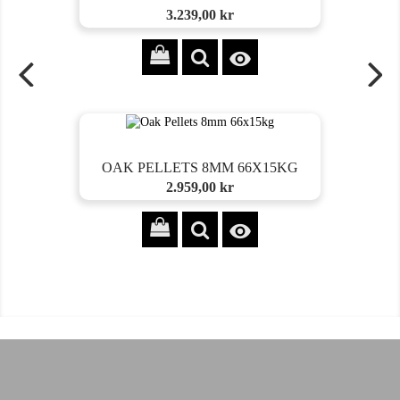
Preis
3.239,00 kr

OAK PELLETS 8MM 66X15KG
Preis
2.959,00 kr
