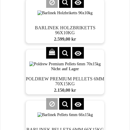

BARLINEK HOLZBRIKETTS
96X10KG
Preis
2.599,00 kr

Nicht auf Lager
POLDREW PREMIUM PELLETS 6MM
70X15KG
Preis
2.150,00 kr

BARLINEK PELLETS 6MM 66X15KG