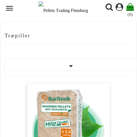

(0)
Træpiller
