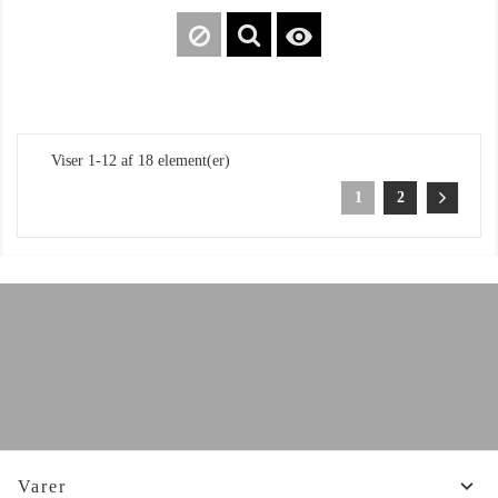

Viser 1-12 af 18 element(er)
1
2

Varer