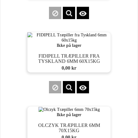

Ikke på lager
FIDIPELL TRÆPILLER FRA
TYSKLAND 6MM 60X15KG
Pris
0,00 kr

Ikke på lager
OLCZYK TRÆPILLER 6MM
70X15KG
Pris
0,00 kr