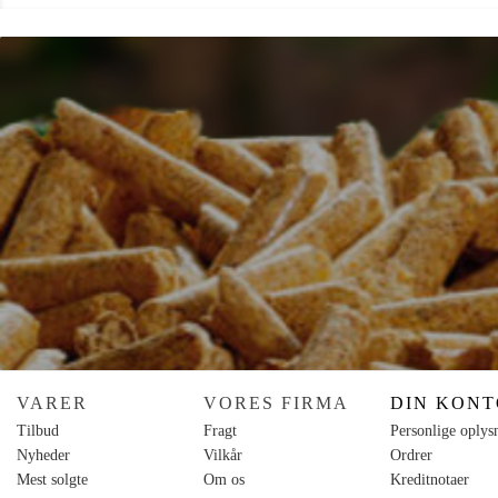
VARER
VORES FIRMA
DIN KONT
Tilbud
Fragt
Personlige oplys
Nyheder
Vilkår
Ordrer
Mest solgte
Om os
Kreditnotaer