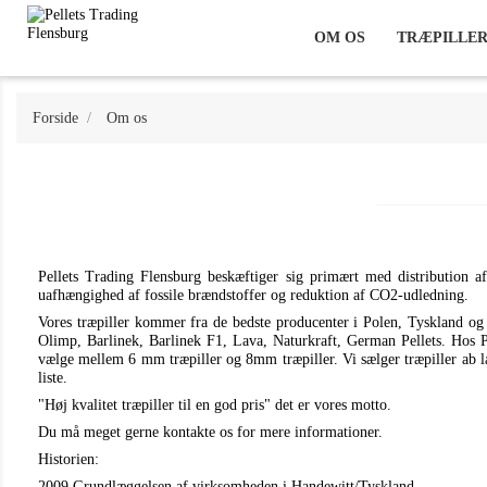
OM OS
TRÆPILLE
Forside
Om os
Pellets Trading Flensburg beskæftiger sig primært med distribution af
uafhængighed af fossile brændstoffer og reduktion af CO2-udledning.
Vores træpiller kommer fra de bedste producenter i Polen, Tyskland og
Olimp, Barlinek, Barlinek F1, Lava, Naturkraft, German Pellets. Hos Pel
vælge mellem 6 mm træpiller og 8mm træpiller. Vi sælger træpiller ab lage
liste.
"Høj kvalitet træpiller til en god pris" det er vores motto.
Du må meget gerne kontakte os for mere informationer.
Historien:
2009 Grundlæggelsen af virksomheden i Handewitt/Tyskland