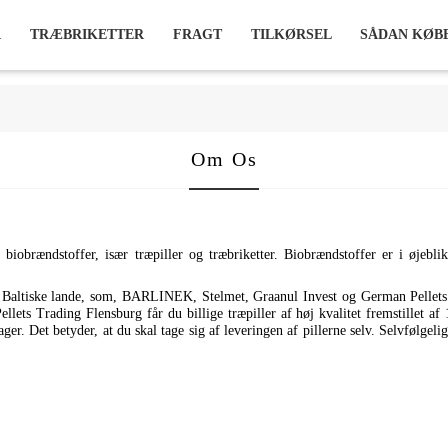
R
TRÆBRIKETTER
FRAGT
TILKØRSEL
SÅDAN KØBE
Om Os
 biobrændstoffer, især træpiller og træbriketter. Biobrændstoffer er i øjebl
 Baltiske lande, som, BARLINEK, Stelmet, Graanul Invest og German Pellets. 
lets Trading Flensburg får du billige træpiller af høj kvalitet fremstillet af
r. Det betyder, at du skal tage sig af leveringen af pillerne selv. Selvfølgelig 