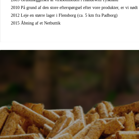
2010 På grund af den store efterspørgsel efter vore produkter, er vi nødt t
2012 Leje en større lager i Flensborg (ca. 5 km fra Padborg)
2015 Åbning af et Netbuttik