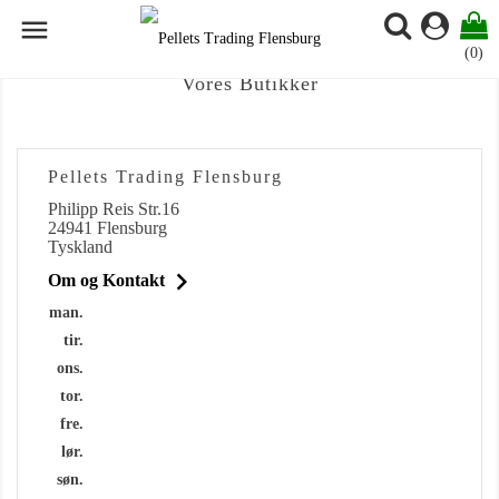

(0)
Vores Butikker
Pellets Trading Flensburg
Philipp Reis Str.16
24941 Flensburg
Tyskland

Om og Kontakt
man.
tir.
ons.
tor.
fre.
lør.
søn.