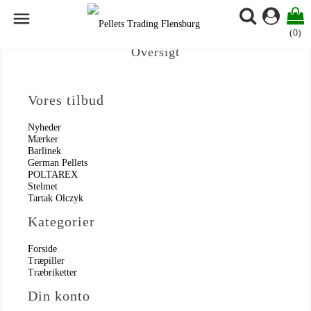

(0)
Oversigt
Vores tilbud
Nyheder
Mærker
Barlinek
German Pellets
POLTAREX
Stelmet
Tartak Olczyk
Kategorier
Forside
Træpiller
Træbriketter
Din konto