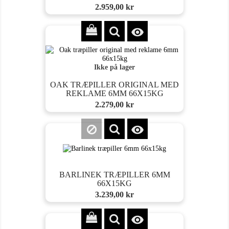
Pris
2.959,00 kr

Ikke på lager
OAK TRÆPILLER ORIGINAL MED
REKLAME 6MM 66X15KG
Pris
2.279,00 kr

BARLINEK TRÆPILLER 6MM
66X15KG
Pris
3.239,00 kr
