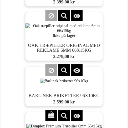
Pris
2.399,00 kr

Ikke på lager
OAK TRÆPILLER ORIGINAL MED
REKLAME 6MM 66X15KG
Pris
2.279,00 kr

BARLINEK BRIKETTER 96X10KG
Pris
2.599,00 kr
